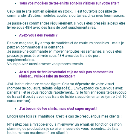
Tous vos modèles de tee-shirts sont-ils visibles sur votre site ?
Ceux sur le site sont en général en stock , il est toutefois possible de
commander d’autres modèles, couleurs ou tailles, chez mes fournisseurs.
Je passe des commandes régulièrement, si vous êtes pressés je peux être
livrée sous 48H avec des frais de port supplémentaires.
Avez-vous des sweats ?
Pas en magasin, il y a trop de modèles et de couleurs possibles… mais je
peux en commander à la demande.
Je passe une commande en moyenne toutes les semaines, si vous êtes
pressés je peux être livrée sous 48H avec des frais de port
supplémentaires.
Vous pouvez aussi amener vos propres sweats.
Je n’ai pas de fichier vectoriel et je ne sais pas comment les
réaliser… Puis-je faire un flockage ?
J’ai l’habitude de ce cas de figure Cela va dépendre de votre visuel
(nombre de couleurs, détails, dégradés)… Envoyez-moi ce que vous avez
par email et je vous réponds rapidement…. Si le fichier nécessite beaucoup
de travail il peut y avoir des frais de fichiers supplémentaires (entre 5 et 10
euros environ).
J’ai besoin de tee shirts, mais c’est super urgent !
Encore une fois j’ai l’habitude C’est le cas de presque tous mes clients !
N’hésitez pas à m’appeler ou à m’envoyer un email, en fonction de mon
planning de production, je serai en mesure de vous répondre… Je fais
toujours mon maximum (…en râlant )